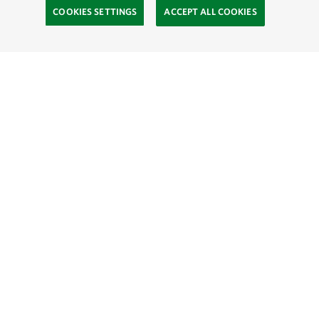
COOKIES SETTINGS
ACCEPT ALL COOKIES
TNC’S SITES
Global:
English
Español
Hong Kong (China):
English
中文
Indonesia:
English
Bahasa
Mongolia:
English
Монгол хэл
Australia
Brazil
Canada
China