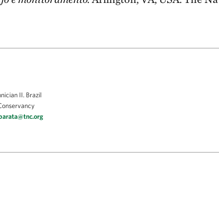
ician II. Brazil
Conservancy
.barata@tnc.org