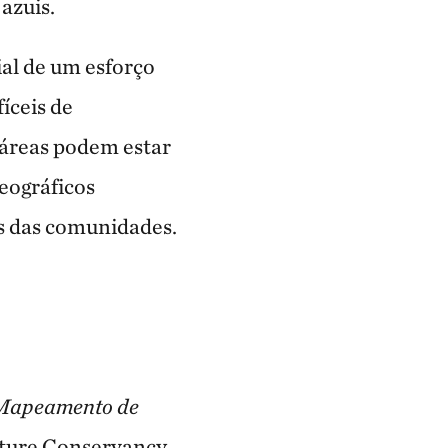
azuis.
al de um esforço
íceis de
 áreas podem estar
eográficos
es das comunidades.
Mapeamento de
ature Conservancy.