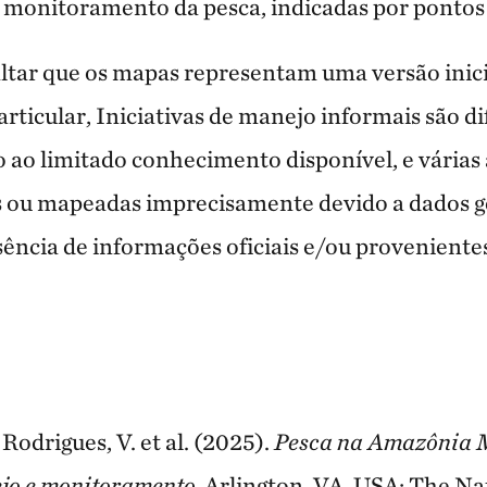
e monitoramento da pesca, indicadas por pontos 
ltar que os mapas representam uma versão inici
ticular, Iniciativas de manejo informais são dif
ao limitado conhecimento disponível, e várias
s ou mapeadas imprecisamente devido a dados g
sência de informações oficiais e/ou provenient
, Rodrigues, V. et al. (2025).
Pesca na Amazônia 
ejo e monitoramento.
Arlington, VA, USA: The N