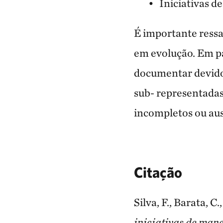
Iniciativas d
É importante ressa
em evolução. Em par
documentar devido 
sub- representada
incompletos ou
au
Citação
Silva, F., Barata, C.
iniciativas de man